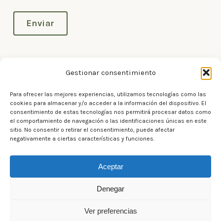
Enviar
Gestionar consentimiento
Para ofrecer las mejores experiencias, utilizamos tecnologías como las
cookies para almacenar y/o acceder a la información del dispositivo. El
consentimiento de estas tecnologías nos permitirá procesar datos como
el comportamiento de navegación o las identificaciones únicas en este
Beneficiario del programa Kit Digital financiado
sitio. No consentir o retirar el consentimiento, puede afectar
negativamente a ciertas características y funciones.
por la Unión Europea – Next Generation EU
Aceptar
Aviso legal
Denegar
Política de privacidad
Ver preferencias
Política de cookies